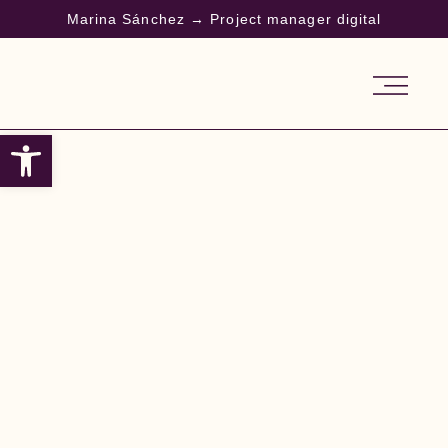
Marina Sánchez → Project manager digital
Abrir barra de herramientas